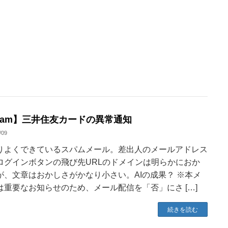
pam】三井住友カードの異常通知
/09
りよくできているスパムメール。差出人のメールアドレス
ログインボタンの飛び先URLのドメインは明らかにおか
が、文章はおかしさがかなり小さい。AIの成果？ ※本メ
は重要なお知らせのため、メール配信を「否」にさ […]
続きを読む