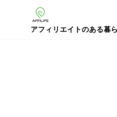
コ
ナ
ン
ビ
テ
ゲ
ン
ー
ツ
シ
アフィリエイトのある暮
へ
ョ
ス
ン
キ
に
ッ
移
プ
動