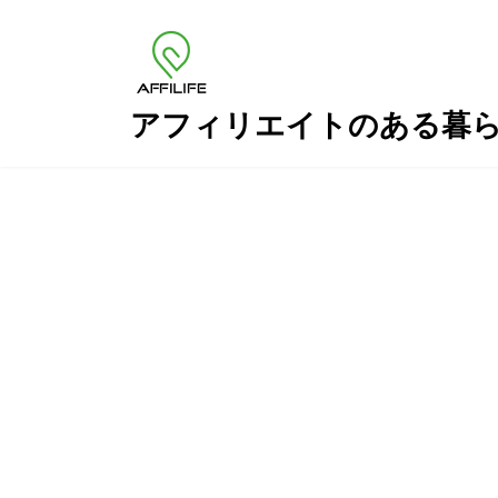
コ
ナ
ン
ビ
テ
ゲ
ン
ー
ツ
シ
アフィリエイトのある暮
へ
ョ
ス
ン
キ
に
ッ
移
プ
動