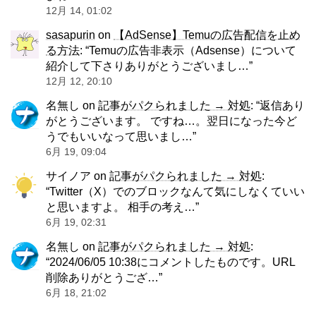
12月 14, 01:02
sasapurin
on
【AdSense】Temuの広告配信を止め
る方法
: “
Temuの広告非表示（Adsense）について
紹介して下さりありがとうございまし…
”
12月 12, 20:10
名無し
on
記事がパクられました → 対処
: “
返信あり
がとうございます。 ですね…。翌日になった今ど
うでもいいなって思いまし…
”
6月 19, 09:04
サイノア
on
記事がパクられました → 対処
:
“
Twitter（X）でのブロックなんて気にしなくていい
と思いますよ。 相手の考え…
”
6月 19, 02:31
名無し
on
記事がパクられました → 対処
:
“
2024/06/05 10:38にコメントしたものです。URL
削除ありがとうござ…
”
6月 18, 21:02