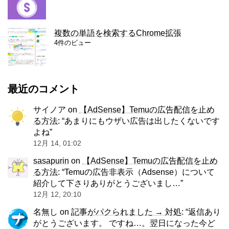
複数の単語を検索するChrome拡張
4件のビュー
最近のコメント
サイノア
on
【AdSense】Temuの広告配信を止め
る方法
: “
あまりにもウザい広告は出したくないです
よね
”
12月 14, 01:02
sasapurin
on
【AdSense】Temuの広告配信を止め
る方法
: “
Temuの広告非表示（Adsense）について
紹介して下さりありがとうございまし…
”
12月 12, 20:10
名無し
on
記事がパクられました → 対処
: “
返信あり
がとうございます。 ですね…。翌日になった今ど