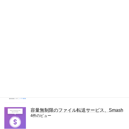
Chromeで半角・全角を区別して検索する方
法
5件のビュー
WordPressのコメントに画像をつけるプラグ
イン – Comment Images Reloaded
5件のビュー
WordPressで隠しページを作る方法
4件のビュー
右クリック禁止を解除（回避）する拡張機能
「Simple Allow Copy」
4件のビュー
容量無制限のファイル転送サービス、Smash
4件のビュー