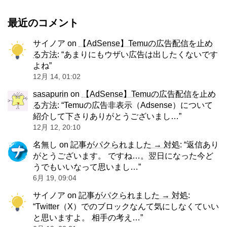
最近のコメント
サイノア
on
【AdSense】Temuの広告配信を止め
る方法
: “
あまりにもウザい広告は出したくないです
よね
”
12月 14, 01:02
sasapurin
on
【AdSense】Temuの広告配信を止め
る方法
: “
Temuの広告非表示（Adsense）について
紹介して下さりありがとうございまし…
”
12月 12, 20:10
名無し
on
記事がパクられました → 対処
: “
返信あり
がとうございます。 ですね…。翌日になった今ど
うでもいいなって思いまし…
”
6月 19, 09:04
サイノア
on
記事がパクられました → 対処
:
“
Twitter（X）でのブロックなんて気にしなくていい
と思いますよ。 相手の考え…
”