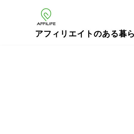
コ
ナ
ン
ビ
テ
ゲ
ン
ー
ツ
シ
アフィリエイトのある暮
へ
ョ
ス
ン
キ
に
ッ
移
プ
動