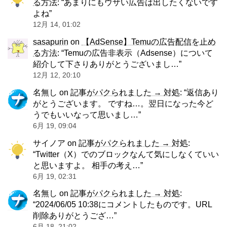
る方法
: “
あまりにもウザい広告は出したくないです
よね
”
12月 14, 01:02
sasapurin
on
【AdSense】Temuの広告配信を止め
る方法
: “
Temuの広告非表示（Adsense）について
紹介して下さりありがとうございまし…
”
12月 12, 20:10
名無し
on
記事がパクられました → 対処
: “
返信あり
がとうございます。 ですね…。翌日になった今ど
うでもいいなって思いまし…
”
6月 19, 09:04
サイノア
on
記事がパクられました → 対処
:
“
Twitter（X）でのブロックなんて気にしなくていい
と思いますよ。 相手の考え…
”
6月 19, 02:31
名無し
on
記事がパクられました → 対処
:
“
2024/06/05 10:38にコメントしたものです。URL
削除ありがとうござ…
”
6月 18, 21:02