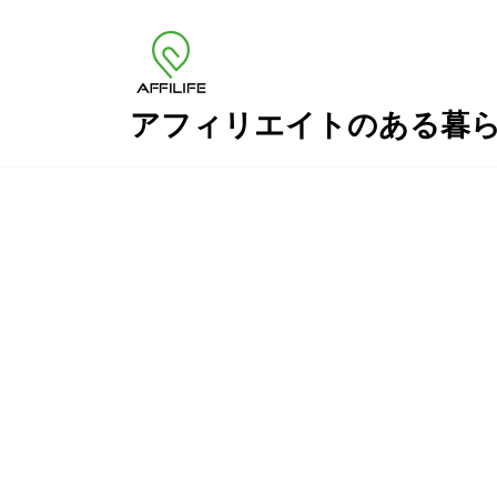
コ
ナ
ン
ビ
テ
ゲ
ン
ー
ツ
シ
アフィリエイトのある暮
へ
ョ
ス
ン
キ
に
ッ
移
プ
動