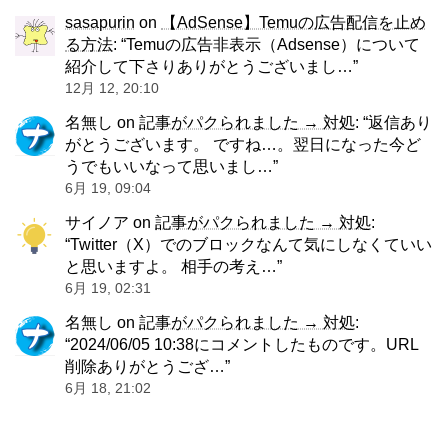
sasapurin
on
【AdSense】Temuの広告配信を止め
る方法
: “
Temuの広告非表示（Adsense）について
紹介して下さりありがとうございまし…
”
12月 12, 20:10
名無し
on
記事がパクられました → 対処
: “
返信あり
がとうございます。 ですね…。翌日になった今ど
うでもいいなって思いまし…
”
6月 19, 09:04
サイノア
on
記事がパクられました → 対処
:
“
Twitter（X）でのブロックなんて気にしなくていい
と思いますよ。 相手の考え…
”
6月 19, 02:31
名無し
on
記事がパクられました → 対処
:
“
2024/06/05 10:38にコメントしたものです。URL
削除ありがとうござ…
”
6月 18, 21:02