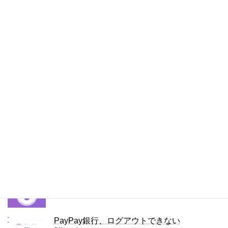
イン – Comment Images Reloaded
5件のビュー
行や列の移動（LibreOffice、Googleスプレッ
ドシート）
5件のビュー
iPhoneの通知をもう一度見る方法
5件のビュー
右クリック禁止を解除（回避）する拡張機能
「Simple Allow Copy」
4件のビュー
容量無制限のファイル転送サービス、Smash
4件のビュー
PayPay銀行、ログアウトできない