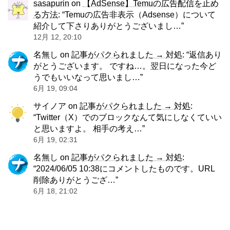
sasapurin
on
【AdSense】Temuの広告配信を止め
る方法
: “
Temuの広告非表示（Adsense）について
紹介して下さりありがとうございまし…
”
12月 12, 20:10
名無し
on
記事がパクられました → 対処
: “
返信あり
がとうございます。 ですね…。翌日になった今ど
うでもいいなって思いまし…
”
6月 19, 09:04
サイノア
on
記事がパクられました → 対処
:
“
Twitter（X）でのブロックなんて気にしなくていい
と思いますよ。 相手の考え…
”
6月 19, 02:31
名無し
on
記事がパクられました → 対処
:
“
2024/06/05 10:38にコメントしたものです。URL
削除ありがとうござ…
”
6月 18, 21:02