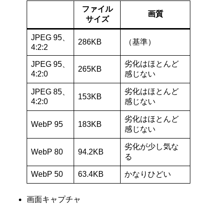
ファイル
画質
サイズ
JPEG 95、
286KB
（基準）
4:2:2
劣化はほとんど
JPEG 95、
265KB
4:2:0
感じない
劣化はほとんど
JPEG 85、
153KB
4:2:0
感じない
劣化はほとんど
WebP 95
183KB
感じない
劣化が少し気な
WebP 80
94.2KB
る
WebP 50
63.4KB
かなりひどい
画面キャプチャ