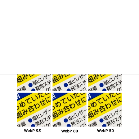
劣化が少し気な
WebP 80
38.8KB
る
WebP 50
25.5KB
かなりひどい
文字の写真