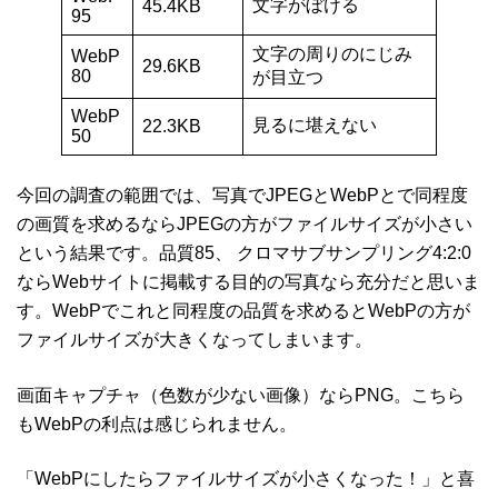
文字がぼける
45.4KB
95
文字の周りのにじみ
WebP
29.6KB
80
が目立つ
WebP
見るに堪えない
22.3KB
50
今回の調査の範囲では、写真でJPEGとWebPとで同程度
の画質を求めるならJPEGの方がファイルサイズが小さい
という結果です。品質85、 クロマサブサンプリング4:2:0
ならWebサイトに掲載する目的の写真なら充分だと思いま
す。WebPでこれと同程度の品質を求めるとWebPの方が
ファイルサイズが大きくなってしまいます。
画面キャプチャ（色数が少ない画像）ならPNG。こちら
もWebPの利点は感じられません。
「WebPにしたらファイルサイズが小さくなった！」と喜