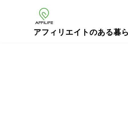
コ
ナ
ン
ビ
テ
ゲ
ン
ー
ツ
シ
アフィリエイトのある暮
へ
ョ
ス
ン
キ
に
ッ
移
プ
動