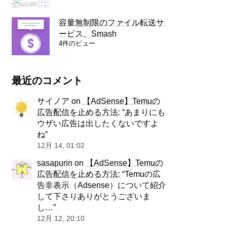
容量無制限のファイル転送サ
ービス、Smash
4件のビュー
最近のコメント
サイノア
on
【AdSense】Temuの
広告配信を止める方法
: “
あまりにも
ウザい広告は出したくないですよ
ね
”
12月 14, 01:02
sasapurin
on
【AdSense】Temuの
広告配信を止める方法
: “
Temuの広
告非表示（Adsense）について紹介
して下さりありがとうございま
し…
”
12月 12, 20:10