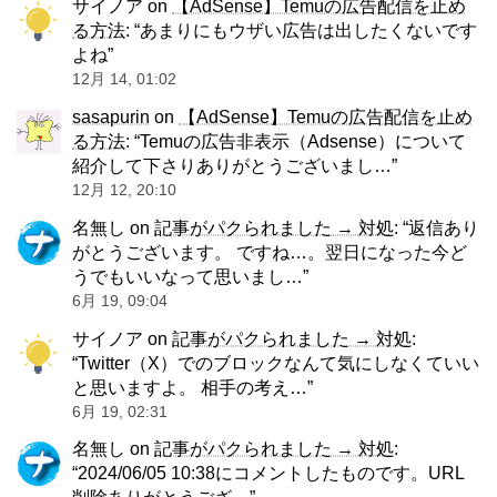
サイノア
on
【AdSense】Temuの広告配信を止め
る方法
: “
あまりにもウザい広告は出したくないです
よね
”
12月 14, 01:02
sasapurin
on
【AdSense】Temuの広告配信を止め
る方法
: “
Temuの広告非表示（Adsense）について
紹介して下さりありがとうございまし…
”
12月 12, 20:10
名無し
on
記事がパクられました → 対処
: “
返信あり
がとうございます。 ですね…。翌日になった今ど
うでもいいなって思いまし…
”
6月 19, 09:04
サイノア
on
記事がパクられました → 対処
:
“
Twitter（X）でのブロックなんて気にしなくていい
と思いますよ。 相手の考え…
”
6月 19, 02:31
名無し
on
記事がパクられました → 対処
:
“
2024/06/05 10:38にコメントしたものです。URL