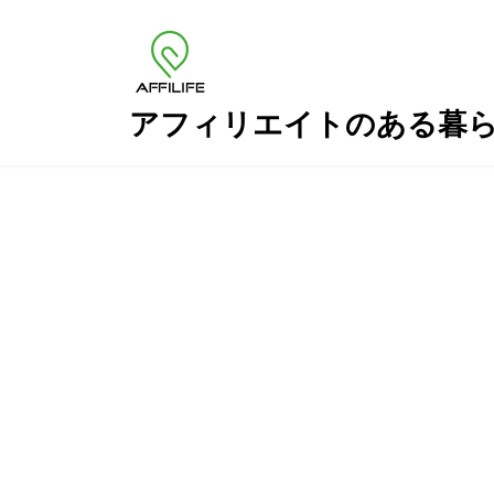
コ
ナ
ン
ビ
テ
ゲ
ン
ー
ツ
シ
アフィリエイトのある暮
へ
ョ
ス
ン
キ
に
ッ
移
プ
動