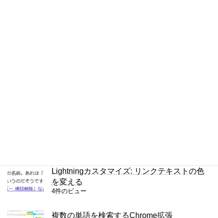
6件のビュー
Chromeで半角・全角を区別して検索する方
法
5件のビュー
iPhoneの通知をもう一度見る方法
5件のビュー
JPEGの圧縮の設定を調べる方法
4件のビュー
Lightningカスタマイズ: リンクテキストの色
を変える
4件のビュー
複数の単語を検索するChrome拡張