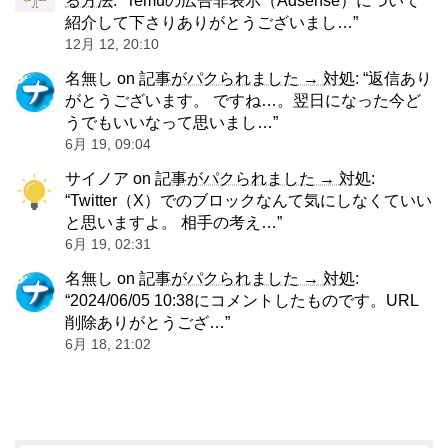
る方法
: “
Temuの広告非表示（Adsense）について
紹介して下さりありがとうございまし…
”
12月 12, 20:10
名無し
on
記事がパクられました → 対処
: “
返信あり
がとうございます。 ですね…。翌日になった今ど
うでもいいなって思いまし…
”
6月 19, 09:04
サイノア
on
記事がパクられました → 対処
:
“
Twitter（X）でのブロックなんて気にしなくていい
と思いますよ。 相手の考え…
”
6月 19, 02:31
名無し
on
記事がパクられました → 対処
:
“
2024/06/05 10:38にコメントしたものです。URL
削除ありがとうござ…
”
6月 18, 21:02