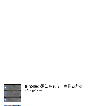
行や列の移動（LibreOffice、Googleスプレッ
ドシート）
8件のビュー
Lightningカスタマイズ: フォントのサイズと
色
4件のビュー
Chromeで半角・全角を区別して検索する方
法
4件のビュー
複数の単語を検索するChrome拡張
4件のビュー
iPhoneの通知をもう一度見る方法
4件のビュー