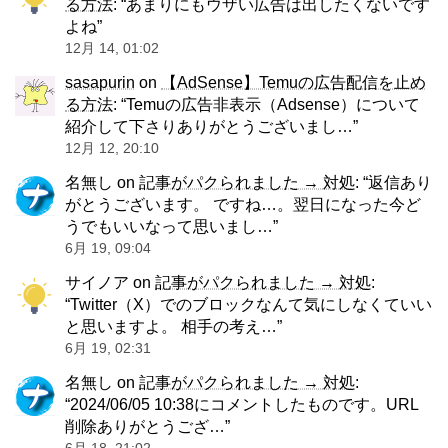
る方法
: “
あまりにもウザい広告は出したくないです
よね
”
12月 14, 01:02
sasapurin
on
【AdSense】Temuの広告配信を止め
る方法
: “
Temuの広告非表示（Adsense）について
紹介して下さりありがとうございまし…
”
12月 12, 20:10
名無し
on
記事がパクられました → 対処
: “
返信あり
がとうございます。 ですね…。翌日になった今ど
うでもいいなって思いまし…
”
6月 19, 09:04
サイノア
on
記事がパクられました → 対処
:
“
Twitter（X）でのブロックなんて気にしなくていい
と思いますよ。 相手の考え…
”
6月 19, 02:31
名無し
on
記事がパクられました → 対処
:
“
2024/06/05 10:38にコメントしたものです。URL
削除ありがとうござ…
”