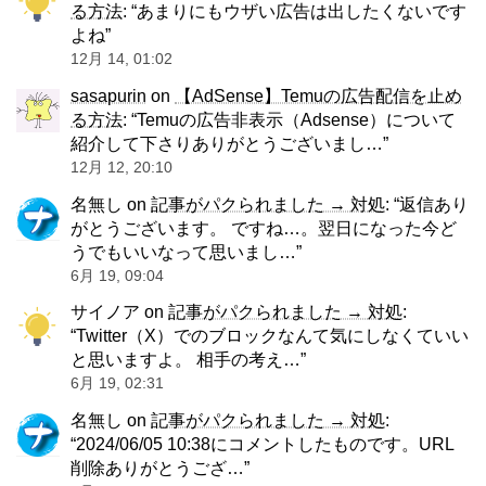
る方法
: “
あまりにもウザい広告は出したくないです
よね
”
12月 14, 01:02
sasapurin
on
【AdSense】Temuの広告配信を止め
る方法
: “
Temuの広告非表示（Adsense）について
紹介して下さりありがとうございまし…
”
12月 12, 20:10
名無し
on
記事がパクられました → 対処
: “
返信あり
がとうございます。 ですね…。翌日になった今ど
うでもいいなって思いまし…
”
6月 19, 09:04
サイノア
on
記事がパクられました → 対処
:
“
Twitter（X）でのブロックなんて気にしなくていい
と思いますよ。 相手の考え…
”
6月 19, 02:31
名無し
on
記事がパクられました → 対処
:
“
2024/06/05 10:38にコメントしたものです。URL
削除ありがとうござ…
”