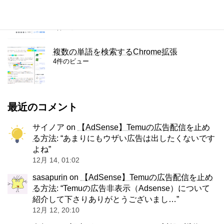
右クリック禁止を解除（回避）する拡張機能
「Simple Allow Copy」
4件のビュー
複数の単語を検索するChrome拡張
4件のビュー
最近のコメント
サイノア
on
【AdSense】Temuの広告配信を止め
る方法
: “
あまりにもウザい広告は出したくないです
よね
”
12月 14, 01:02
sasapurin
on
【AdSense】Temuの広告配信を止め
る方法
: “
Temuの広告非表示（Adsense）について
紹介して下さりありがとうございまし…
”
12月 12, 20:10