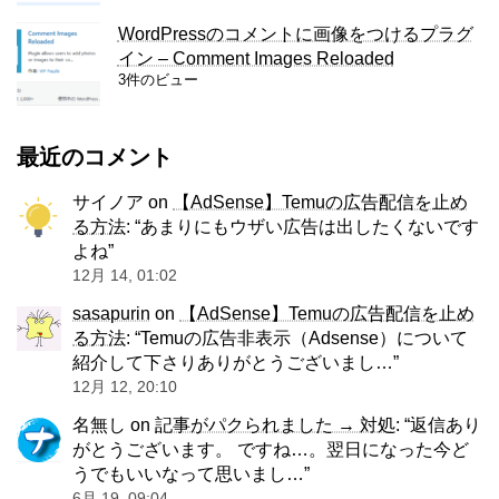
WordPressのコメントに画像をつけるプラグ
イン – Comment Images Reloaded
3件のビュー
最近のコメント
サイノア
on
【AdSense】Temuの広告配信を止め
る方法
: “
あまりにもウザい広告は出したくないです
よね
”
12月 14, 01:02
sasapurin
on
【AdSense】Temuの広告配信を止め
る方法
: “
Temuの広告非表示（Adsense）について
紹介して下さりありがとうございまし…
”
12月 12, 20:10
名無し
on
記事がパクられました → 対処
: “
返信あり
がとうございます。 ですね…。翌日になった今ど
うでもいいなって思いまし…
”
6月 19, 09:04