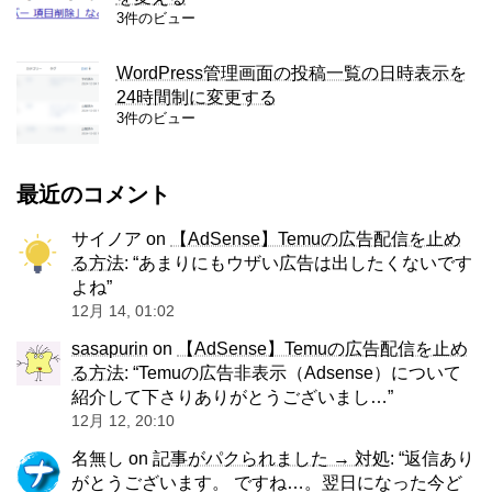
3件のビュー
WordPress管理画面の投稿一覧の日時表示を
24時間制に変更する
3件のビュー
最近のコメント
サイノア
on
【AdSense】Temuの広告配信を止め
る方法
: “
あまりにもウザい広告は出したくないです
よね
”
12月 14, 01:02
sasapurin
on
【AdSense】Temuの広告配信を止め
る方法
: “
Temuの広告非表示（Adsense）について
紹介して下さりありがとうございまし…
”
12月 12, 20:10
名無し
on
記事がパクられました → 対処
: “
返信あり
がとうございます。 ですね…。翌日になった今ど