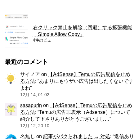
4件のビュー
右クリック禁止を解除（回避）する拡張機能
「Simple Allow Copy」
4件のビュー
最近のコメント
サイノア
on
【AdSense】Temuの広告配信を止め
る方法
: “
あまりにもウザい広告は出したくないです
よね
”
12月 14, 01:02
sasapurin
on
【AdSense】Temuの広告配信を止め
る方法
: “
Temuの広告非表示（Adsense）について
紹介して下さりありがとうございまし…
”
12月 12, 20:10
名無し
on
記事がパクられました → 対処
: “
返信あり