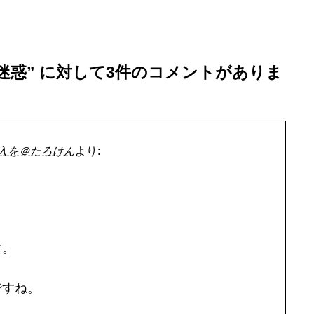
迷惑
” に対して3件のコメントがありま
入を＠たろけん
より:
す。
ですね。