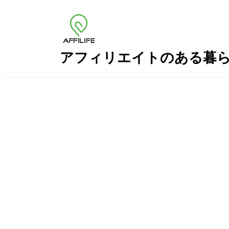
コ
ナ
ン
ビ
テ
ゲ
ン
ー
ツ
シ
アフィリエイトのある暮
へ
ョ
ス
ン
キ
に
ッ
移
プ
動