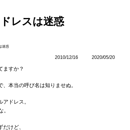
アドレスは迷惑
は迷惑
2010/12/16
最
2020/05/20
終
てますか？
更
新
日
で、本当の呼び名は知りませぬ。
時
:
ルアドレス。
な。
ずだけど、