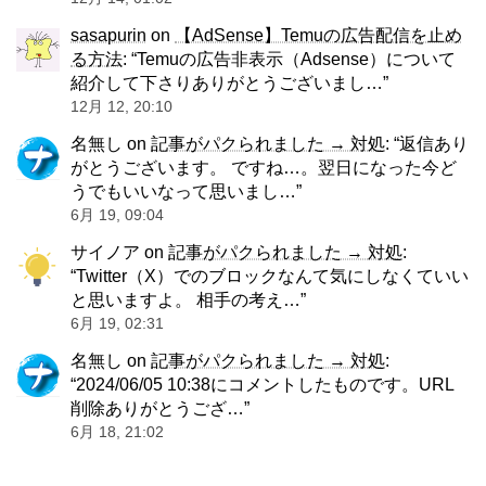
sasapurin
on
【AdSense】Temuの広告配信を止め
る方法
: “
Temuの広告非表示（Adsense）について
紹介して下さりありがとうございまし…
”
12月 12, 20:10
名無し
on
記事がパクられました → 対処
: “
返信あり
がとうございます。 ですね…。翌日になった今ど
うでもいいなって思いまし…
”
6月 19, 09:04
サイノア
on
記事がパクられました → 対処
:
“
Twitter（X）でのブロックなんて気にしなくていい
と思いますよ。 相手の考え…
”
6月 19, 02:31
名無し
on
記事がパクられました → 対処
:
“
2024/06/05 10:38にコメントしたものです。URL
削除ありがとうござ…
”
6月 18, 21:02