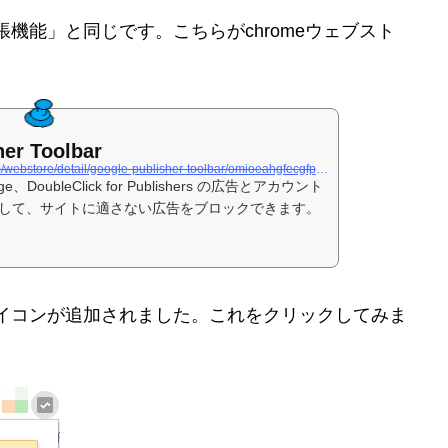
機能」と同じです。こちらがchromeウェブスト
er Toolbar
https://chrome.google.com/webstore/detail/google-publisher-toolbar/omioeahgfecgfpfldejlnideemfidnkc
ge、DoubleClick for Publishers の広告とアカウント
して、サイトに適さない広告をブロックできます。
イコンが追加されました。これをクリックしてみま