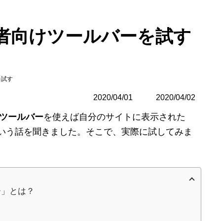
運営者向けツールバーを試す
を試す
2020/04/01
最
2020/04/02
終
けツールバー
を使えば自分のサイトに表示された
更
新
るという話を聞きました。そこで、実際に試してみま
日
時
:
ー」とは？