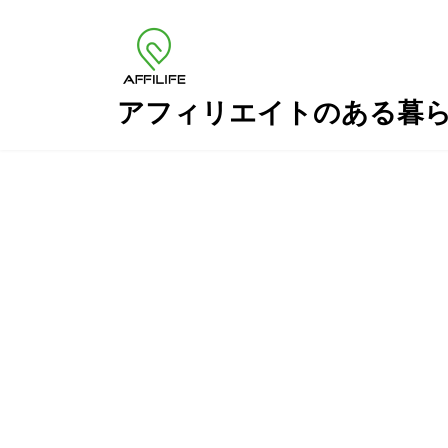
コ
ナ
ン
ビ
テ
ゲ
ン
ー
ツ
シ
アフィリエイトのある暮
へ
ョ
ス
ン
キ
に
ッ
移
プ
動