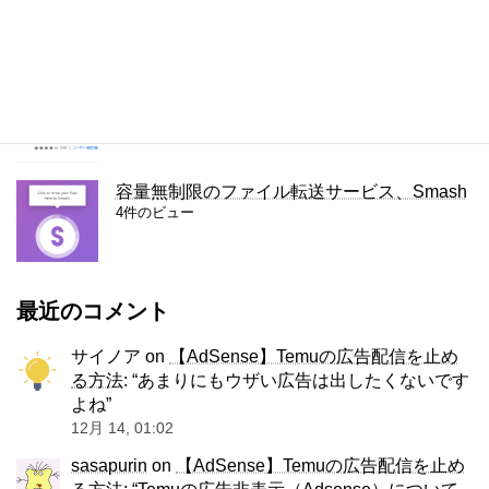
4件のビュー
右クリック禁止を解除（回避）する拡張機能
「Simple Allow Copy」
4件のビュー
容量無制限のファイル転送サービス、Smash
4件のビュー
最近のコメント
サイノア
on
【AdSense】Temuの広告配信を止め
る方法
: “
あまりにもウザい広告は出したくないです
よね
”
12月 14, 01:02
sasapurin
on
【AdSense】Temuの広告配信を止め
る方法
: “
Temuの広告非表示（Adsense）について