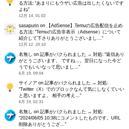
る方法
: “
あまりにもウザい広告は出したくないです
よね
”
12月 14, 01:02
sasapurin
on
【AdSense】Temuの広告配信を止め
る方法
: “
Temuの広告非表示（Adsense）について
紹介して下さりありがとうございまし…
”
12月 12, 20:10
名無し
on
記事がパクられました → 対処
: “
返信あり
がとうございます。 ですね…。翌日になった今ど
うでもいいなって思いまし…
”
6月 19, 09:04
サイノア
on
記事がパクられました → 対処
:
“
Twitter（X）でのブロックなんて気にしなくていい
と思いますよ。 相手の考え…
”
6月 19, 02:31
名無し
on
記事がパクられました → 対処
:
“
2024/06/05 10:38にコメントしたものです。URL
削除ありがとうござ…
”