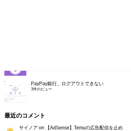
iPhoneの通知をもう一度見る方法
5件のビュー
右クリック禁止を解除（回避）する拡張機能
「Simple Allow Copy」
4件のビュー
容量無制限のファイル転送サービス、Smash
4件のビュー
PayPay銀行、ログアウトできない
3件のビュー
最近のコメント
サイノア
on
【AdSense】Temuの広告配信を止め