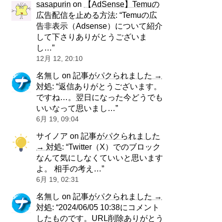
sasapurin
on
【AdSense】Temuの
広告配信を止める方法
: “
Temuの広
告非表示（Adsense）について紹介
して下さりありがとうございま
し…
”
12月 12, 20:10
名無し
on
記事がパクられました →
対処
: “
返信ありがとうございます。
ですね…。翌日になった今どうでも
いいなって思いまし…
”
6月 19, 09:04
サイノア
on
記事がパクられました
→ 対処
: “
Twitter（X）でのブロック
なんて気にしなくていいと思います
よ。 相手の考え…
”
6月 19, 02:31
名無し
on
記事がパクられました →
対処
: “
2024/06/05 10:38にコメント
したものです。URL削除ありがとう