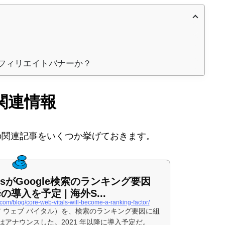
時
:
フィリエイトバナーか？
関連情報
の関連記事をいくつか挙げておきます。
italsがGoogle検索のランキング要因
の導入を予定 | 海外S...
.com/blog/core-web-vitals-will-become-a-ranking-factor/
als（コア ウェブ バイタル）を、検索のランキング要因に組
e はアナウンスした。2021 年以降に導入予定だ。