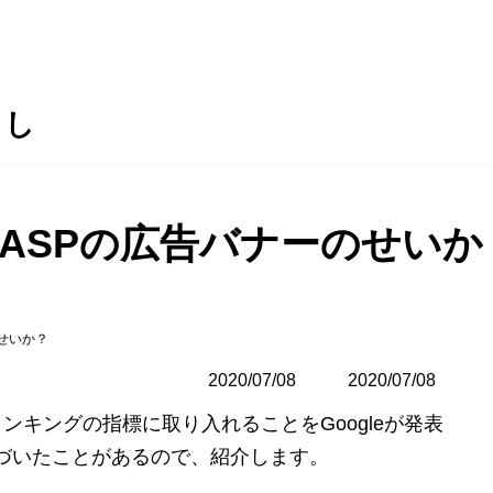
らし
はASPの広告バナーのせいか
せいか？
2020/07/08
最
2020/07/08
終
ンキングの指標に取り入れることをGoogleが発表
更
新
づいたことがあるので、紹介します。
日