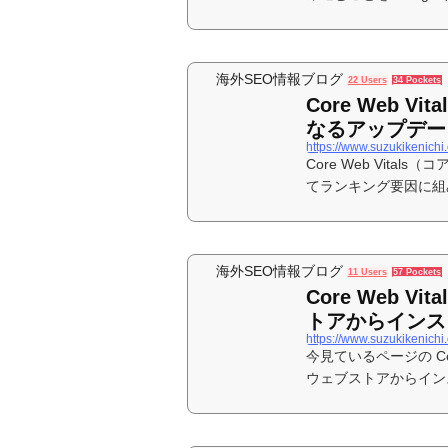
海外SEO情報ブログ
22 Users
34 Pockets
Core Web V
なるアップデート
https://www.suzukikenichi
Core Web Vita
てランキング要因に組み
した。この記事では、Co
てよくある質問と今後
海外SEO情報ブログ
11 Users
57 Pockets
Core Web V
トアからインストー
今見ているページの Core 
ウェブストアからイン