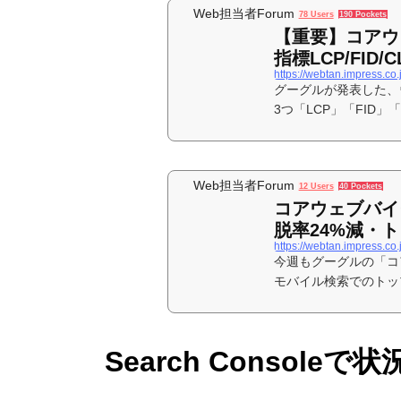
Web担当者Forum
78 Users
190 Pockets
【重要】コアウ
指標LCP/FID/
https://webtan.impress.co
グーグルが発表した、
3つ「LCP」「FID
関係する、非常に良い
Web担当者Forum
12 Users
40 Pockets
コアウェブバイ
脱率24%減・ト
https://webtan.impress.co
今週もグーグルの「コ
モバイル検索でのトッ
真面目に改善していく
という話題だ
Search Consoleで