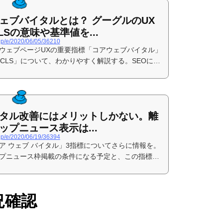
ェブバイタルとは？ グーグルのUX
CLSの意味や基準値を...
.jp/e/2020/06/05/36210
ウェブページUXの重要指標「コアウェブバイタル」
」「CLS」について、わかりやすく解説する。SEOにも
指標だ
タル改善にはメリットしかない。離
ップニュース表示は...
.jp/e/2020/06/19/36394
ア ウェブ バイタル」3指標についてさらに情報を。
プニュース枠掲載の条件になる予定と、この指標を
と売上や利益といったビジネス指標にも効果がある
状況確認