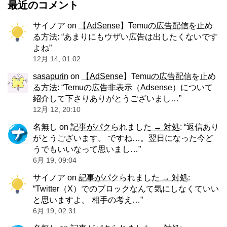
最近のコメント
サイノア
on
【AdSense】Temuの広告配信を止め
る方法
: “
あまりにもウザい広告は出したくないです
よね
”
12月 14, 01:02
sasapurin
on
【AdSense】Temuの広告配信を止め
る方法
: “
Temuの広告非表示（Adsense）について
紹介して下さりありがとうございまし…
”
12月 12, 20:10
名無し
on
記事がパクられました → 対処
: “
返信あり
がとうございます。 ですね…。翌日になった今ど
うでもいいなって思いまし…
”
6月 19, 09:04
サイノア
on
記事がパクられました → 対処
:
“
Twitter（X）でのブロックなんて気にしなくていい
と思いますよ。 相手の考え…
”
6月 19, 02:31