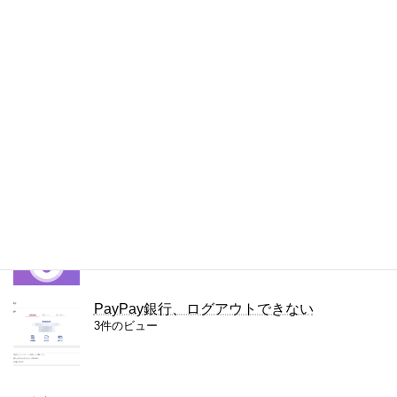
ドシート）
5件のビュー
iPhoneの通知をもう一度見る方法
5件のビュー
右クリック禁止を解除（回避）する拡張機能
「Simple Allow Copy」
4件のビュー
容量無制限のファイル転送サービス、Smash
4件のビュー
PayPay銀行、ログアウトできない
3件のビュー