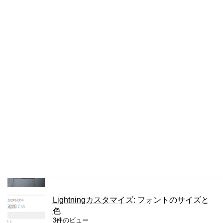
JPEGの圧縮の設定を調べる方法
4件のビュー
Lightningカスタマイズ: リンクテキストの色
を変える
4件のビュー
複数の単語を検索するChrome拡張
4件のビュー
ThinkPad X280のキーボードをUS版に交換
3件のビュー
Lightningカスタマイズ: フォントのサイズと
色
3件のビュー