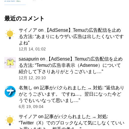
最近のコメント
サイノア
on
【AdSense】Temuの広告配信を止め
る方法
: “
あまりにもウザい広告は出したくないです
よね
”
12月 14, 01:02
sasapurin
on
【AdSense】Temuの広告配信を止め
る方法
: “
Temuの広告非表示（Adsense）について
紹介して下さりありがとうございまし…
”
12月 12, 20:10
名無し
on
記事がパクられました → 対処
: “
返信あり
がとうございます。 ですね…。翌日になった今ど
うでもいいなって思いまし…
”
6月 19, 09:04
サイノア
on
記事がパクられました → 対処
:
“
Twitter（X）でのブロックなんて気にしなくていい