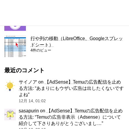
容量無制限のファイル転送サービス、Smash
4件のビュー
行や列の移動（LibreOffice、Googleスプレッ
ドシート）
4件のビュー
最近のコメント
サイノア
on
【AdSense】Temuの広告配信を止め
る方法
: “
あまりにもウザい広告は出したくないです
よね
”
12月 14, 01:02
sasapurin
on
【AdSense】Temuの広告配信を止め
る方法
: “
Temuの広告非表示（Adsense）について
紹介して下さりありがとうございまし…
”