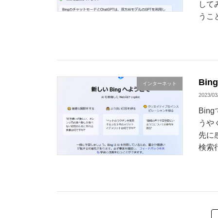
して
うこ
Bi
インターネット
2023/03
Bi
うや
先に
検索