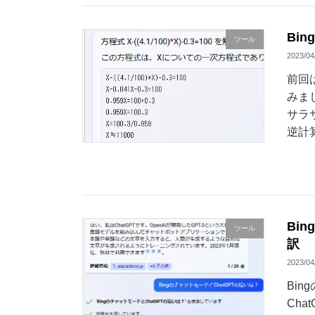
Bi
ツール
2023/04
前回
みま
サラ
逆計
Bi
ツール
訳
2023/04
Bin
Ch