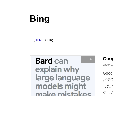
Bing
HOME
Bing
Goo
ツール
2023/04
Goo
だテ
った
そし