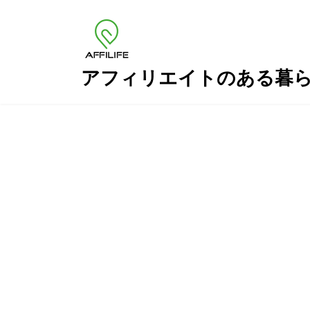
コ
ナ
ン
ビ
テ
ゲ
ン
ー
ツ
シ
アフィリエイトのある暮
へ
ョ
ス
ン
キ
に
ッ
移
プ
動