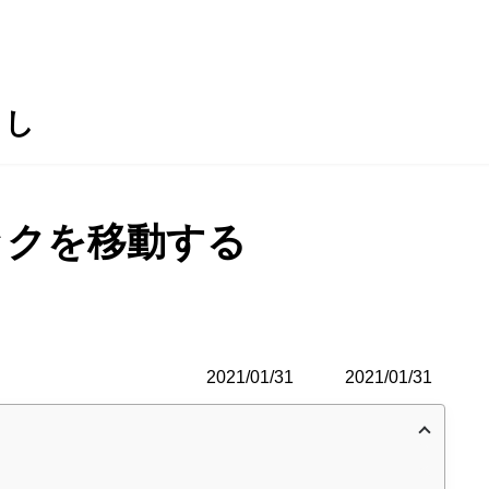
らし
ロックを移動する
2021/01/31
最
2021/01/31
終
更
新
日