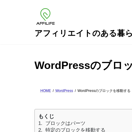
コ
ナ
ン
ビ
テ
ゲ
ン
ー
ツ
シ
アフィリエイトのある暮
へ
ョ
ス
ン
キ
に
ッ
移
WordPressのブ
プ
動
HOME
WordPress
WordPressのブロックを移動する
もくじ
ブロックはパーツ
特定のブロックを移動する