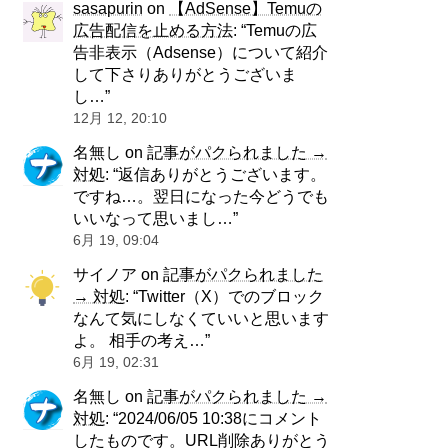
sasapurin
on
【AdSense】Temuの
広告配信を止める方法
: “
Temuの広
告非表示（Adsense）について紹介
して下さりありがとうございま
し…
”
12月 12, 20:10
名無し
on
記事がパクられました →
対処
: “
返信ありがとうございます。
ですね…。翌日になった今どうでも
いいなって思いまし…
”
6月 19, 09:04
サイノア
on
記事がパクられました
→ 対処
: “
Twitter（X）でのブロック
なんて気にしなくていいと思います
よ。 相手の考え…
”
6月 19, 02:31
名無し
on
記事がパクられました →
対処
: “
2024/06/05 10:38にコメント
したものです。URL削除ありがとう