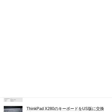
色
4件のビュー
複数の単語を検索するChrome拡張
4件のビュー
Lightningカスタマイズ: リンクテキストの色
を変える
4件のビュー
iPhoneの通知をもう一度見る方法
4件のビュー
JPEGの圧縮の設定を調べる方法
3件のビュー
ThinkPad X280のキーボードをUS版に交換