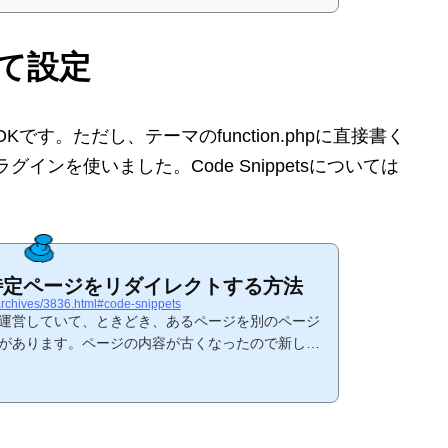
使って設定
す。ただし、テーマのfunction.phpに直接書く
ラグインを使いました。Code Snippetsについては
sの特定ページをリダイレクトする方法
m/archives/3836.html#code-snippets
イトを運営していて、ときどき、あるページを別のページ
があります。ページの内容が古くなったので新しく
たいとか、期間限定で一時的に別のページを見せた
ssで転送させたい場合は？こうした転送をさせようと思
方法の一つが.htaccessにそれを記述するというも
くさん見つかりますが、一つ挙げておきます。別の