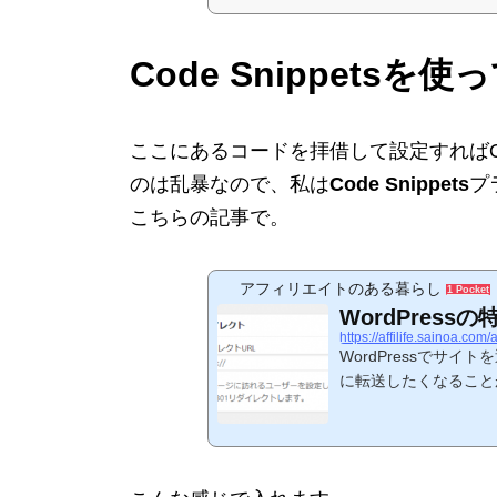
Code Snippetsを
ここにあるコードを拝借して設定すればOKで
のは乱暴なので、私は
Code Snippets
プ
こちらの記事で。
アフィリエイトのある暮らし
1 Pocket
WordPres
https://affilife.sainoa.co
WordPressでサ
に転送したくなること
作ったページに転送し
いとか。WordPer
ったときによく使われる
の。やり方は探せばた