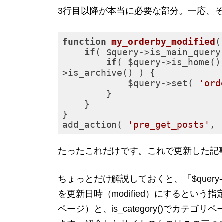
3行目以降が本当に必要な部分。一応、
function
my_orderby_modified
(
if
( $query->is_main_query(
if
( $query->is_home()
>is_archive() ) {

            $query->set( 
'ord
        }

    }

}

add_action( 
'pre_get_posts'
, 
たったこれだけです。これで更新した記
ちょっとだけ解説しておくと、「$query->set( ‘
を更新日時（modified）にするという指
ページ）と、is_category()でカテゴリ