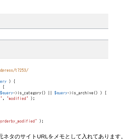
essらしくプラグインを使うもの。Redirectionとい
いです。これも...
元ネタのサイトURLをメモとして入れてあります。