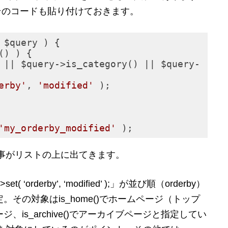
そのコードも貼り付けておきます。
 $query )
{

) ) {

 || $query->is_category() || $query-
erby'
, 
'modified'
 );

'my_orderby_modified'
 );
事がリストの上に出てきます。
orderby’, ‘modified’ );」が並び順（orderby）
定。その対象はis_home()でホームページ（トップ
ページ、is_archive()でアーカイブページと指定してい