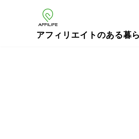
コ
ナ
ン
ビ
テ
ゲ
ン
ー
ツ
シ
アフィリエイトのある暮
へ
ョ
ス
ン
キ
に
ッ
移
プ
動