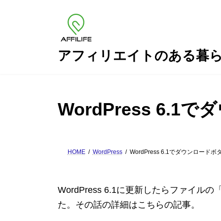
コ
ナ
ン
ビ
テ
ゲ
ン
ー
ツ
シ
アフィリエイトのある暮
へ
ョ
ス
ン
キ
に
ッ
移
WordPress 6
プ
動
HOME
WordPress
WordPress 6.1でダウンロー
WordPress 6.1に更新したらファ
た。その話の詳細はこちらの記事。