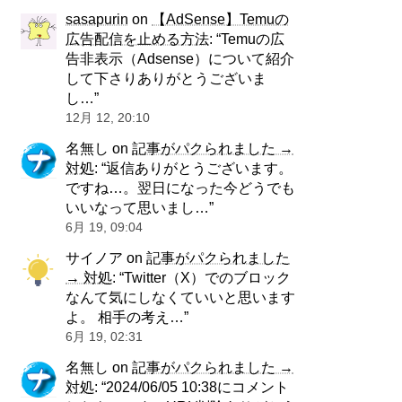
sasapurin
on
【AdSense】Temuの
広告配信を止める方法
: “
Temuの広
告非表示（Adsense）について紹介
して下さりありがとうございま
し…
”
12月 12, 20:10
名無し
on
記事がパクられました →
対処
: “
返信ありがとうございます。
ですね…。翌日になった今どうでも
いいなって思いまし…
”
6月 19, 09:04
サイノア
on
記事がパクられました
→ 対処
: “
Twitter（X）でのブロック
なんて気にしなくていいと思います
よ。 相手の考え…
”
6月 19, 02:31
名無し
on
記事がパクられました →
対処
: “
2024/06/05 10:38にコメント