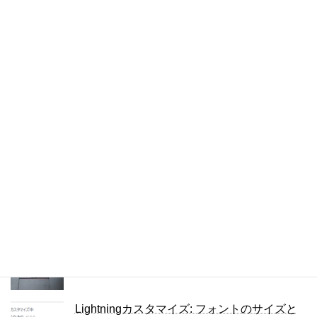
5件のビュー
JPEGの圧縮の設定を調べる方法
4件のビュー
Lightningカスタマイズ: リンクテキストの色
を変える
4件のビュー
複数の単語を検索するChrome拡張
4件のビュー
ThinkPad X280のキーボードをUS版に交換
3件のビュー
Lightningカスタマイズ: フォントのサイズと