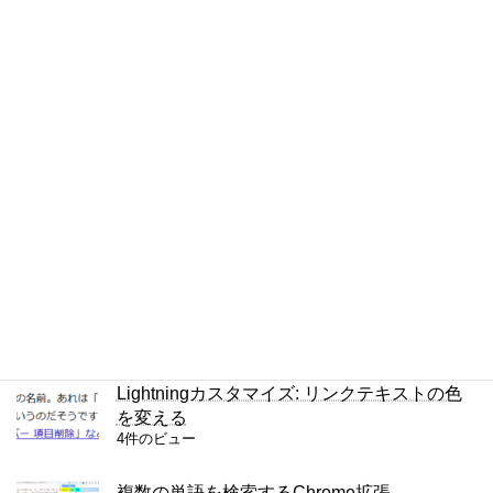
6件のビュー
Chromeで半角・全角を区別して検索する方
法
5件のビュー
iPhoneの通知をもう一度見る方法
5件のビュー
JPEGの圧縮の設定を調べる方法
4件のビュー
Lightningカスタマイズ: リンクテキストの色
を変える
4件のビュー
複数の単語を検索するChrome拡張