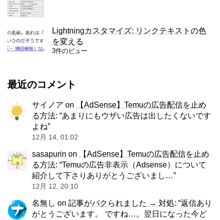
Lightningカスタマイズ: リンクテキストの色
を変える
3件のビュー
最近のコメント
サイノア
on
【AdSense】Temuの広告配信を止め
る方法
: “
あまりにもウザい広告は出したくないです
よね
”
12月 14, 01:02
sasapurin
on
【AdSense】Temuの広告配信を止め
る方法
: “
Temuの広告非表示（Adsense）について
紹介して下さりありがとうございまし…
”
12月 12, 20:10
名無し
on
記事がパクられました → 対処
: “
返信あり
がとうございます。 ですね…。翌日になった今ど