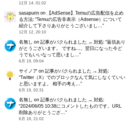
12月 14, 01:02
sasapurin
on
【AdSense】Temuの広告配信を止め
る方法
: “
Temuの広告非表示（Adsense）について
紹介して下さりありがとうございまし…
”
12月 12, 20:10
名無し
on
記事がパクられました → 対処
: “
返信あり
がとうございます。 ですね…。翌日になった今ど
うでもいいなって思いまし…
”
6月 19, 09:04
サイノア
on
記事がパクられました → 対処
:
“
Twitter（X）でのブロックなんて気にしなくていい
と思いますよ。 相手の考え…
”
6月 19, 02:31
名無し
on
記事がパクられました → 対処
:
“
2024/06/05 10:38にコメントしたものです。URL
削除ありがとうござ…
”
6月 18, 21:02