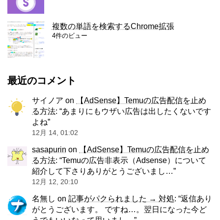
複数の単語を検索するChrome拡張
4件のビュー
最近のコメント
サイノア
on
【AdSense】Temuの広告配信を止め
る方法
: “
あまりにもウザい広告は出したくないです
よね
”
12月 14, 01:02
sasapurin
on
【AdSense】Temuの広告配信を止め
る方法
: “
Temuの広告非表示（Adsense）について
紹介して下さりありがとうございまし…
”
12月 12, 20:10
名無し
on
記事がパクられました → 対処
: “
返信あり
がとうございます。 ですね…。翌日になった今ど
うでもいいなって思いまし…
”